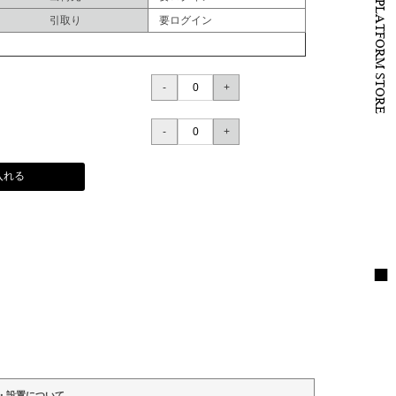
B to B PLATFORM STORE
引取り
要ログイン
入れる
・設置について