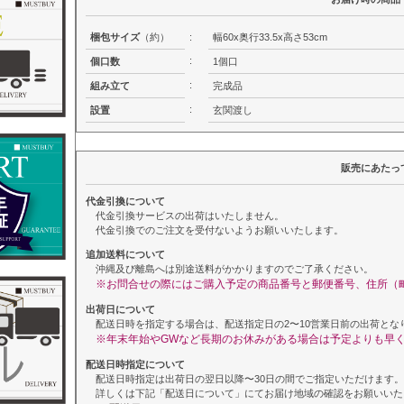
梱包サイズ
（約）
:
幅60x奥行33.5x高さ53cm
:
個口数
1個口
:
組み立て
完成品
:
設置
玄関渡し
販売にあたっ
代金引換について
代金引換サービスの出荷はいたしません。
代金引換でのご注文を受付ないようお願いいたします。
追加送料について
沖縄及び離島へは別途送料がかかりますのでご了承ください。
※お問合せの際にはご購入予定の商品番号と郵便番号、住所（
出荷日について
配送日時を指定する場合は、配送指定日の2〜10営業日前の出荷とな
※年末年始やGWなど長期のお休みがある場合は予定よりも早
配送日時指定について
配送日時指定は出荷日の翌日以降〜30日の間でご指定いただけます。
詳しくは下記「配送日について」にてお届け地域の確認をお願いいた