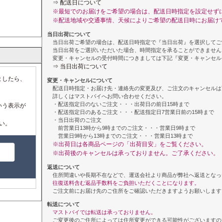
⇒ 配送日について
※最短でのお届けをご希望の場合は、配送日時指定を設定せず
※配送地域や交通事情、天候によりご希望の配送日時にお届け
当日出荷について
当日出荷ご希望の場合は、配送日時指定で『当日出荷』を選択してご
当日出荷をご選択いただいた場合、時間指定を承ることができません
変更・キャンセルの受付時間につきましては下記『変更・キャンセル
⇒ 当日出荷について
ましたら、
変更・キャンセルについて
配送日時指定・お届け先・連絡先の変更及び、ご注文のキャンセルは
詳しくはマストバイへお問い合わせください。
・配送指定日のないご注文・・・出荷日の前日15時まで
いう表示が
・配送指定日のあるご注文・・・配送指定日7営業日前の15時まで
・当日出荷のご注文
い。
前営業日13時から9時までのご注文・・・営業日9時まで
営業日9時から13時までのご注文・・・営業日13時まで
※出荷日は各商品ページの「出荷目安」をご覧ください。
※出荷後のキャンセルは承っておりません。ご了承ください。
返送について
住所間違いや長期不在などで、運送会社より商品が弊社へ返送となっ
往復送料含む返品手数料をご負担いただくことになります。
ご注文前にお届け先のご住所をご確認いただきますようお願いします
転送について
マストバイでは転送は承っておりません。
ご変更後のご住所によっては住所変更ができる可能性がございますの