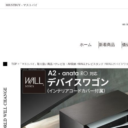
MIUSTBUY - マストバイ
an i
ホーム
新着商品
価
TOP
>
「マストバイ」取り扱い商品
>
テレビ台・AV収納
>
WALLテレビスタンド
>
WALLデバイスワゴン