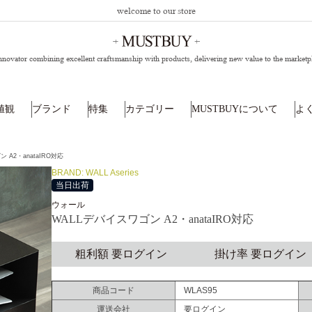
welcome to our store
nnovator combining excellent craftsmanship with products,
delivering new value to the marketp
値観
ブランド
特集
カテゴリー
MUSTBUYについて
よ
 A2・anataIRO対応
BRAND: WALL Aseries
当日出荷
ウォール
WALLデバイスワゴン A2・anataIRO対応
粗利額 要ログイン
掛け率 要ログイン
商品コード
WLAS95
運送会社
要ログイン