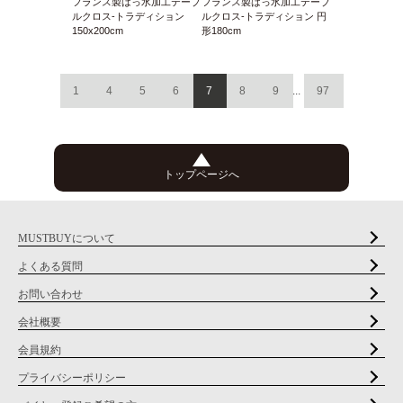
フランス製はっ水加工テーブ
フランス製はっ水加工テーブ
ルクロス-トラディション
ルクロス-トラディション 円
150x200cm
形180cm
1
4
5
6
7
8
9
...
97
トップページへ
MUSTBUYについて
よくある質問
お問い合わせ
会社概要
会員規約
プライバシーポリシー