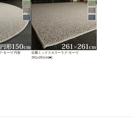
-モーヴ 円形
抗菌ミックスカラーラグ-モーヴ
261x261cm[■]