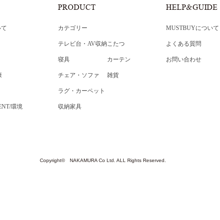
PRODUCT
HELP&GUIDE
いて
カテゴリー
MUSTBUYについて
テレビ台・AV収納
こたつ
よくある質問
寝具
カーテン
お問い合わせ
康
チェア・ソファ
雑貨
ラグ・カーペット
ENT/環境
収納家具
Copyright© NAKAMURA Co Ltd. ALL Rights Reserved.