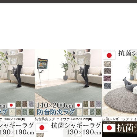
00x200cm[■]
防音防炎ラグ-エイヴァ 140x200cm[■]
抗菌シャギーラグ-アイラ 