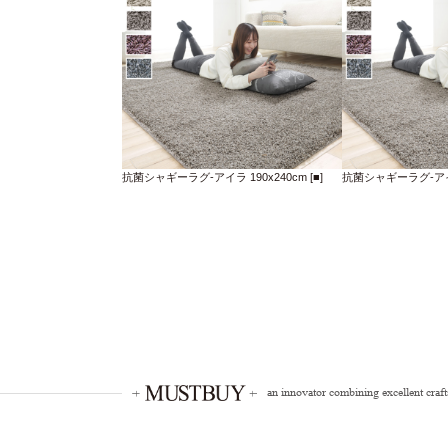
抗菌シャギーラグ-アイラ 190x240cm [■]
抗菌シャギーラグ-アイラ 
an innovator combining excellent craf