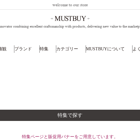
welcome to our store
nnovator combining excellent craftsmanship with products,
delivering new value to the marketp
値観
ブランド
特集
カテゴリー
MUSTBUYについて
よ
特集で探す
特集ページと販促用バナーをご用意しています。