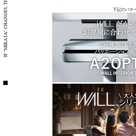
IF "MIKATA" CHANGES, THE WORLD WILL CHANGE
下記のバナ