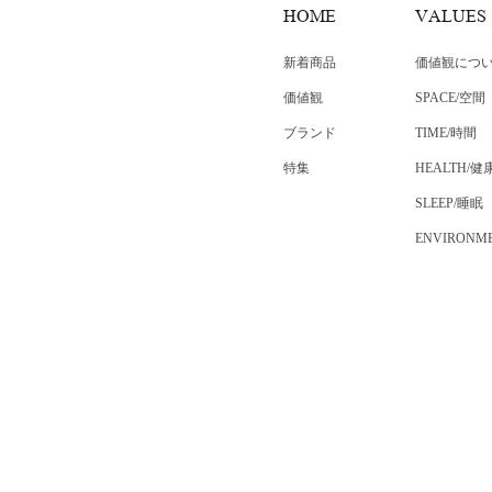
HOME
VALUES
新着商品
価値観につ
価値観
SPACE/空間
ブランド
TIME/時間
特集
HEALTH/健
SLEEP/睡眠
ENVIRONM