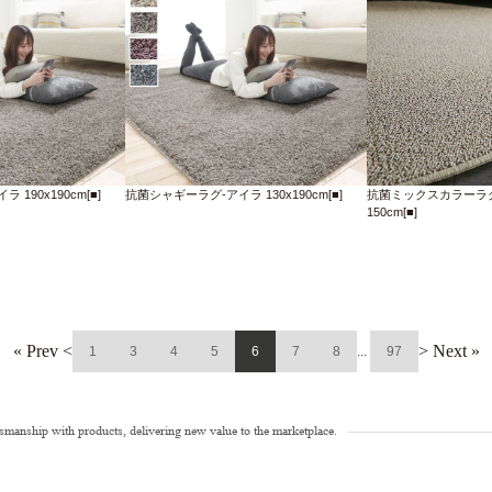
190x190cm[■]
抗菌シャギーラグ-アイラ 130x190cm[■]
抗菌ミックスカラーラグ
150cm[■]
« Prev <
> Next »
1
3
4
5
6
7
8
...
97
tsmanship with products, delivering new value to the marketplace.