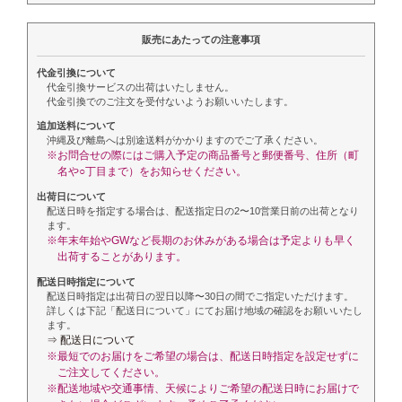
販売にあたっての注意事項
代金引換について
代金引換サービスの出荷はいたしません。
代金引換でのご注文を受付ないようお願いいたします。
追加送料について
沖縄及び離島へは別途送料がかかりますのでご了承ください。
※お問合せの際にはご購入予定の商品番号と郵便番号、住所（町
名や○丁目まで）をお知らせください。
出荷日について
配送日時を指定する場合は、配送指定日の2〜10営業日前の出荷となり
ます。
※年末年始やGWなど長期のお休みがある場合は予定よりも早く
出荷することがあります。
配送日時指定について
配送日時指定は出荷日の翌日以降〜30日の間でご指定いただけます。
詳しくは下記「配送日について」にてお届け地域の確認をお願いいたし
ます。
⇒ 配送日について
※最短でのお届けをご希望の場合は、配送日時指定を設定せずに
ご注文してください。
※配送地域や交通事情、天候によりご希望の配送日時にお届けで