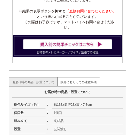
下記よりご確認いただけます。
※結果の表示ボタンを押すと
「直接お問い合わせください」
という表示が出ることがございます。
その際はお手数ですが、マストバイへお問い合せくださ
い。
お届け時の商品・設置について
販売にあたっての注意事項
お届け時の商品・設置について
梱包サイズ
（約）
:
幅135x奥行25x高さ7.5cm
:
個口数
1個口
:
組み立て
完成品
:
設置
玄関渡し