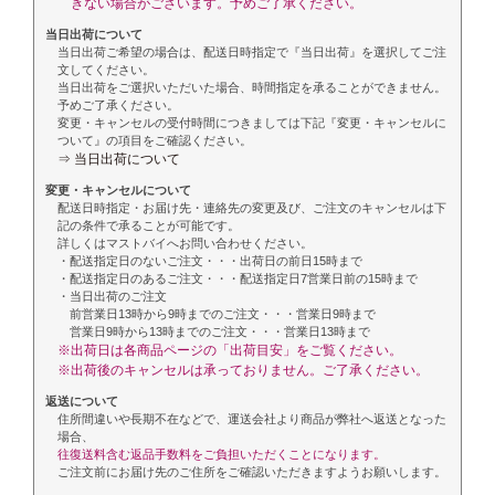
きない場合がございます。予めご了承ください。
当日出荷について
当日出荷ご希望の場合は、配送日時指定で『当日出荷』を選択してご注
文してください。
当日出荷をご選択いただいた場合、時間指定を承ることができません。
予めご了承ください。
変更・キャンセルの受付時間につきましては下記『変更・キャンセルに
ついて』の項目をご確認ください。
⇒ 当日出荷について
変更・キャンセルについて
配送日時指定・お届け先・連絡先の変更及び、ご注文のキャンセルは下
記の条件で承ることが可能です。
詳しくはマストバイへお問い合わせください。
・配送指定日のないご注文・・・出荷日の前日15時まで
・配送指定日のあるご注文・・・配送指定日7営業日前の15時まで
・当日出荷のご注文
前営業日13時から9時までのご注文・・・営業日9時まで
営業日9時から13時までのご注文・・・営業日13時まで
※出荷日は各商品ページの「出荷目安」をご覧ください。
※出荷後のキャンセルは承っておりません。ご了承ください。
返送について
住所間違いや長期不在などで、運送会社より商品が弊社へ返送となった
場合、
往復送料含む返品手数料をご負担いただくことになります。
ご注文前にお届け先のご住所をご確認いただきますようお願いします。