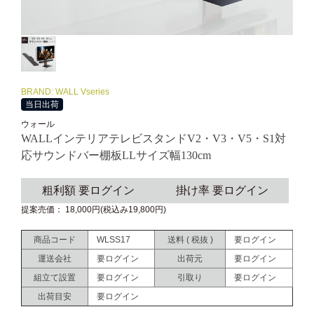
BRAND: WALL Vseries
当日出荷
ウォール
WALLインテリアテレビスタンドV2・V3・V5・S1対
応サウンドバー棚板LLサイズ幅130cm
粗利額 要ログイン
掛け率 要ログイン
提案売価： 18,000円(税込み19,800円)
商品コード
WLSS17
送料 ( 税抜 )
要ログイン
運送会社
要ログイン
出荷元
要ログイン
組立て設置
要ログイン
引取り
要ログイン
出荷目安
要ログイン