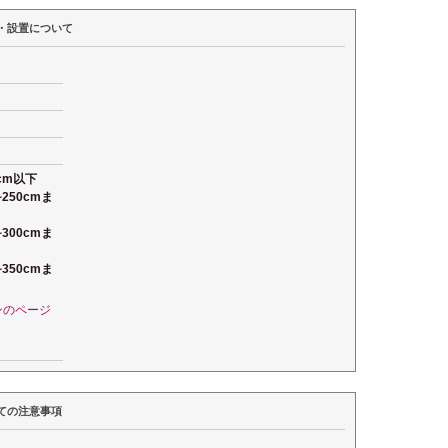
・設置について
cm以下
250cmま
300cmま
350cmま
ンのページ
ての注意事項