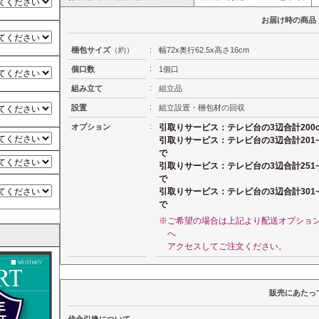
お届け時の商品
梱包サイズ
（約）
:
幅72x奥行62.5x高さ16cm
:
個口数
1個口
:
組み立て
組立品
:
設置
組立設置・梱包材の回収
:
オプション
引取りサービス：テレビ台の3辺合計200
引取りサービス：テレビ台の3辺合計201~
で
引取りサービス：テレビ台の3辺合計251~
で
引取りサービス：テレビ台の3辺合計301~
で
※ご希望の場合は上記より配送オプショ
へ
アクセスしてご注文ください。
販売にあたっ