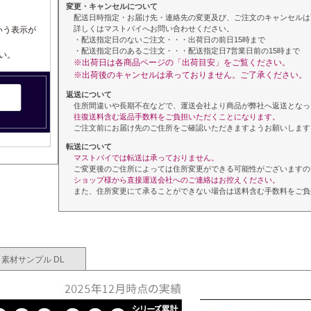
変更・キャンセルについて
配送日時指定・お届け先・連絡先の変更及び、ご注文のキャンセルは
詳しくはマストバイへお問い合わせください。
いう表示が
・配送指定日のないご注文・・・出荷日の前日15時まで
・配送指定日のあるご注文・・・配送指定日7営業日前の15時まで
い。
※出荷日は各商品ページの「出荷目安」をご覧ください。
※出荷後のキャンセルは承っておりません。ご了承ください。
返送について
住所間違いや長期不在などで、運送会社より商品が弊社へ返送となっ
往復送料含む返品手数料をご負担いただくことになります。
ご注文前にお届け先のご住所をご確認いただきますようお願いします
転送について
マストバイでは転送は承っておりません。
ご変更後のご住所によっては住所変更ができる可能性がございますの
ショップ様から直接運送会社へのご連絡はお控えください。
また、住所変更にて承ることができない場合は送料含む手数料をご負
素材サンプル DL