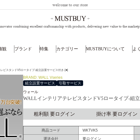
welcome to our store
nnovator combining excellent craftsmanship with products,
delivering new value to the marketp
値観
ブランド
特集
カテゴリー
MUSTBUYについて
よ
レビスタンドV5ロータイプ-組立設置サービス付き-[■]
BRAND: WALL Vseries
組立設置サービス
引取サービス
ウォール
WALLインテリアテレビスタンドV5ロータイプ-組立
粗利額 要ログイン
掛け率 要ログイン
商品コード
WKTVK5
運送会社
要ログイン