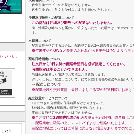
代金引換について
代金引換サービスの出荷はいたしません。
代金引換でのご注文を受付ないようお願いいたします。
沖縄及び離島への配送について
この商品は沖縄及び離島への配送はいたしません。
尚、沖縄及び離島へお届けのご注文をいただいた場合は、速やかにキ
す。
出荷日について
配送日時を指定する場合は、配送指定日の2〜10営業日前の出荷とな
※年末年始やGWなど長期のお休みがある場合は予定よりも早
用ください。
配送日時指定について
注文日から9日以降の配送希望日を必ず指定してください。
時間指定は承ることができません。
当日配送業者より電話でお客様にご連絡致します。
詳しくは下記「配送日について」にてお届け地域の確認をお願いいた
⇒ 配送日について
※配送地域や交通事情、天候によりご希望の配送日時にお届け
組立設置サービスについて
1台につき40分程度の作業時間がかかりますので、
3台以上
の場合は配送日の調整が必要になります。
事前に日時指定を承ることはできません。
※ご注文時に
2週間先以降
の配送希望日を2-3候補、備考欄に
配送業者に確認の上、マストバイよりご連絡いたします。
※配送地域によってはご希望に添えない場合がありますのでご
ましたら、