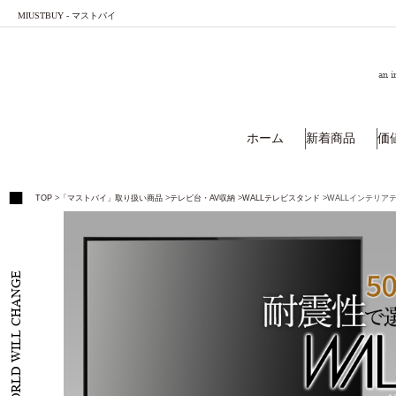
MIUSTBUY - マストバイ
an i
ホーム
新着商品
価
TOP
>
「マストバイ」取り扱い商品
>
テレビ台・AV収納
>
WALLテレビスタンド
>
WALLインテリアテ