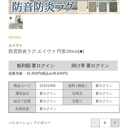
BRAND:
エイヴァ
防音防炎ラグ-エイヴァ 円形200cm[■]
粗利額 要ログイン
掛け率 要ログイン
提案売価： 42,400円(税込み46,640円)
商品コード
33101409
送料 ( 税抜 )
要ログイン
運送会社
要ログイン
出荷元
要ログイン
組立て設置
要ログイン
引取り
要ログイン
出荷目安
要ログイン
バリエーション アイボリー