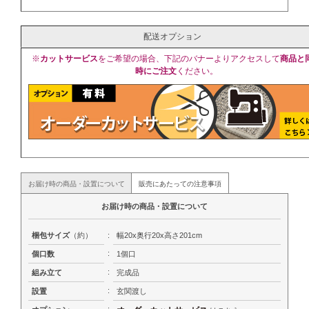
配送オプション
※
カットサービス
をご希望の場合、下記のバナーよりアクセスして
商品と
時にご注文
ください。
お届け時の商品・設置について
販売にあたっての注意事項
お届け時の商品・設置について
梱包サイズ
（約）
:
幅20x奥行20x高さ201cm
:
個口数
1個口
:
組み立て
完成品
:
設置
玄関渡し