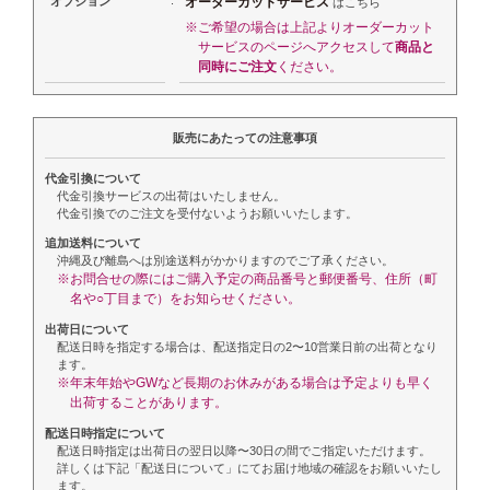
:
オプション
オーダーカットサービス
はこちら
※ご希望の場合は上記よりオーダーカット
サービスのページへアクセスして
商品と
同時にご注文
ください。
販売にあたっての注意事項
代金引換について
代金引換サービスの出荷はいたしません。
代金引換でのご注文を受付ないようお願いいたします。
追加送料について
沖縄及び離島へは別途送料がかかりますのでご了承ください。
※お問合せの際にはご購入予定の商品番号と郵便番号、住所（町
名や○丁目まで）をお知らせください。
出荷日について
配送日時を指定する場合は、配送指定日の2〜10営業日前の出荷となり
ます。
※年末年始やGWなど長期のお休みがある場合は予定よりも早く
出荷することがあります。
配送日時指定について
配送日時指定は出荷日の翌日以降〜30日の間でご指定いただけます。
詳しくは下記「配送日について」にてお届け地域の確認をお願いいたし
ます。