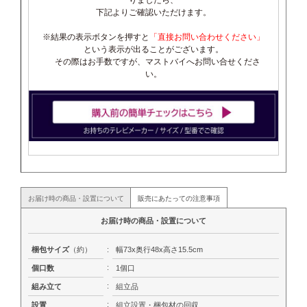
りましたら、
下記よりご確認いただけます。
※結果の表示ボタンを押すと
「直接お問い合わせください」
という表示が出ることがございます。
その際はお手数ですが、マストバイへお問い合せくださ
い。
お届け時の商品・設置について
販売にあたっての注意事項
お届け時の商品・設置について
梱包サイズ
（約）
:
幅73x奥行48x高さ15.5cm
:
個口数
1個口
:
組み立て
組立品
:
設置
組立設置・梱包材の回収