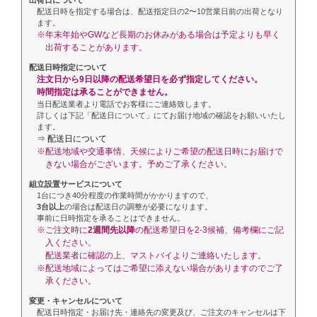
出荷日について
配送日時を指定する場合は、配送指定日の2〜10営業日前の出荷となり
ます。
※年末年始やGWなど長期のお休みがある場合は予定よりも早く
出荷することがあります。
配送日時指定について
注文日から9日以降の配送希望日を必ず指定してください。
時間指定は承ることができません。
当日配送業者より電話でお客様にご連絡致します。
詳しくは下記「配送日について」にてお届け地域の確認をお願いいたし
ます。
⇒ 配送日について
※配送地域や交通事情、天候によりご希望の配送日時にお届けで
きない場合がございます。予めご了承ください。
組立設置サービスについて
1台につき40分程度の作業時間がかかりますので、
3台以上
の場合は配送日の調整が必要になります。
事前に日時指定を承ることはできません。
※ご注文時に
2週間先以降
の配送希望日を2-3候補、備考欄にご記
入ください。
配送業者に確認の上、マストバイよりご連絡いたします。
※配送地域によってはご希望に添えない場合がありますのでご了
承ください。
変更・キャンセルについて
配送日時指定・お届け先・連絡先の変更及び、ご注文のキャンセルは下