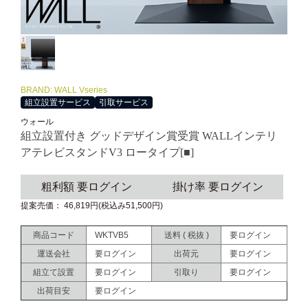
BRAND: WALL Vseries
組立設置サービス
引取サービス
ウォール
組立設置付き グッドデザイン賞受賞 WALLインテリ
アテレビスタンドV3 ロータイプ[■]
粗利額 要ログイン
掛け率 要ログイン
提案売価： 46,819円(税込み51,500円)
商品コード
WKTVB5
送料 ( 税抜 )
要ログイン
運送会社
要ログイン
出荷元
要ログイン
組立て設置
要ログイン
引取り
要ログイン
出荷目安
要ログイン