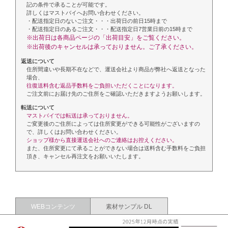
記の条件で承ることが可能です。
詳しくはマストバイへお問い合わせください。
・配送指定日のないご注文・・・出荷日の前日15時まで
・配送指定日のあるご注文・・・配送指定日7営業日前の15時まで
※出荷日は各商品ページの「出荷目安」をご覧ください。
※出荷後のキャンセルは承っておりません。ご了承ください。
返送について
住所間違いや長期不在などで、運送会社より商品が弊社へ返送となった
場合、
往復送料含む返品手数料をご負担いただくことになります。
ご注文前にお届け先のご住所をご確認いただきますようお願いします。
転送について
マストバイでは転送は承っておりません。
ご変更後のご住所によっては住所変更ができる可能性がございますの
で、詳しくはお問い合わせください。
ショップ様から直接運送会社へのご連絡はお控えください。
また、住所変更にて承ることができない場合は送料含む手数料をご負担
頂き、キャンセル再注文をお願いいたします。
WEBコンテンツ
素材サンプル DL