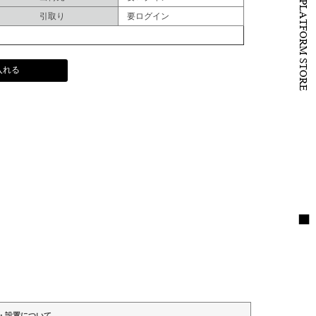
B to B PLATFORM STORE
引取り
要ログイン
入れる
・設置について