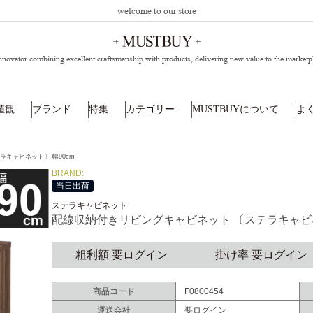
welcome to our store
nnovator combining excellent craftsmanship with products,
delivering new value to the marketp
値観
ブランド
特集
カテゴリー
MUSTBUYについて
よ
キャビネット〕 幅90cm
BRAND:
当日出荷
ステラキャビネット
配線収納付きリビングキャビネット 〔ステラキャビネ
粗利額 要ログイン
掛け率 要ログイン
商品コード
F0800454
運送会社
要ログイン