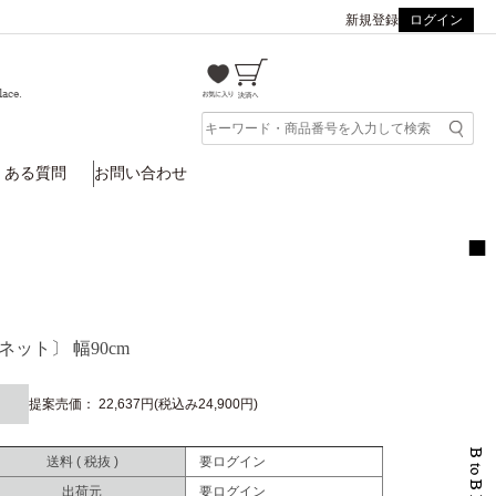
新規登録
ログイン
lace.
くある質問
お問い合わせ
ット〕 幅90cm
提案売価： 22,637円(税込み24,900円)
送料 ( 税抜 )
要ログイン
出荷元
要ログイン