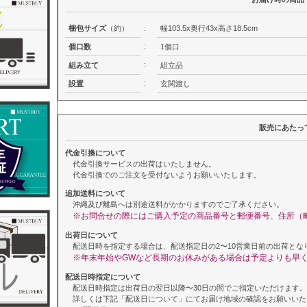
梱包サイズ
（約）
:
幅103.5x奥行43x高さ18.5cm
:
個口数
1個口
:
組み立て
組立品
:
設置
玄関渡し
販売にあたっ
代金引換について
代金引換サービスの出荷はいたしません。
代金引換でのご注文を受付ないようお願いいたします。
追加送料について
沖縄及び離島へは別途送料がかかりますのでご了承ください。
※お問合せの際にはご購入予定の商品番号と郵便番号、住所（
出荷日について
配送日時を指定する場合は、配送指定日の2〜10営業日前の出荷とな
※年末年始やGWなど長期のお休みがある場合は予定よりも早
配送日時指定について
配送日時指定は出荷日の翌日以降〜30日の間でご指定いただけます。
詳しくは下記「配送日について」にてお届け地域の確認をお願いいた