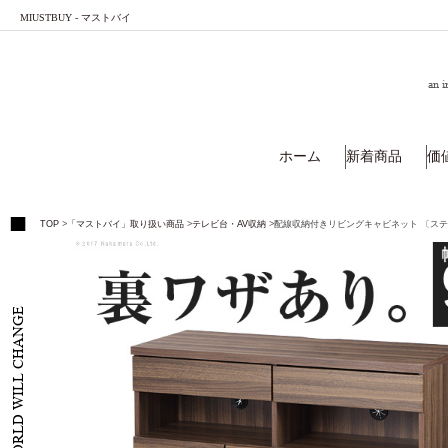
MIUSTBUY - マストバイ
an i
ホーム
新着商品
価
TOP
>
「マストバイ」取り扱い商品
>
テレビ台・AV収納
>
配線収納付きリビングキャビネット 〔ステラ