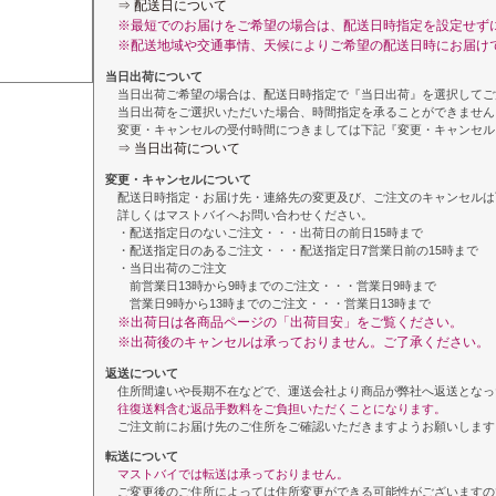
⇒ 配送日について
※最短でのお届けをご希望の場合は、配送日時指定を設定せず
※配送地域や交通事情、天候によりご希望の配送日時にお届け
当日出荷について
当日出荷ご希望の場合は、配送日時指定で『当日出荷』を選択してご
当日出荷をご選択いただいた場合、時間指定を承ることができません
変更・キャンセルの受付時間につきましては下記『変更・キャンセル
⇒ 当日出荷について
変更・キャンセルについて
配送日時指定・お届け先・連絡先の変更及び、ご注文のキャンセルは
詳しくはマストバイへお問い合わせください。
・配送指定日のないご注文・・・出荷日の前日15時まで
・配送指定日のあるご注文・・・配送指定日7営業日前の15時まで
・当日出荷のご注文
前営業日13時から9時までのご注文・・・営業日9時まで
営業日9時から13時までのご注文・・・営業日13時まで
※出荷日は各商品ページの「出荷目安」をご覧ください。
※出荷後のキャンセルは承っておりません。ご了承ください。
返送について
住所間違いや長期不在などで、運送会社より商品が弊社へ返送となっ
往復送料含む返品手数料をご負担いただくことになります。
ご注文前にお届け先のご住所をご確認いただきますようお願いします
転送について
マストバイでは転送は承っておりません。
ご変更後のご住所によっては住所変更ができる可能性がございますの