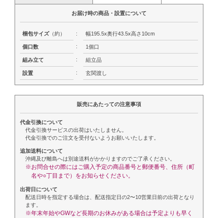
お届け時の商品・設置について
梱包サイズ
（約）
:
幅195.5x奥行43.5x高さ10cm
:
個口数
1個口
:
組み立て
組立品
:
設置
玄関渡し
販売にあたっての注意事項
代金引換について
代金引換サービスの出荷はいたしません。
代金引換でのご注文を受付ないようお願いいたします。
追加送料について
沖縄及び離島へは別途送料がかかりますのでご了承ください。
※お問合せの際にはご購入予定の商品番号と郵便番号、住所（町
名や○丁目まで）をお知らせください。
出荷日について
配送日時を指定する場合は、配送指定日の2〜10営業日前の出荷となり
ます。
※年末年始やGWなど長期のお休みがある場合は予定よりも早く