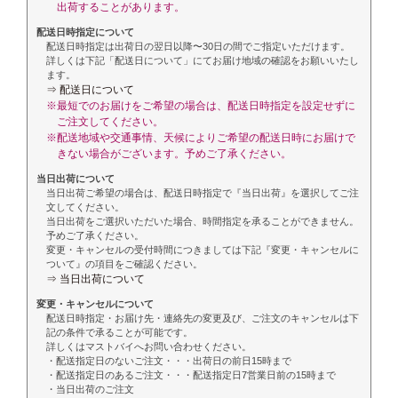
出荷することがあります。
配送日時指定について
配送日時指定は出荷日の翌日以降〜30日の間でご指定いただけます。
詳しくは下記「配送日について」にてお届け地域の確認をお願いいたし
ます。
⇒ 配送日について
※最短でのお届けをご希望の場合は、配送日時指定を設定せずに
ご注文してください。
※配送地域や交通事情、天候によりご希望の配送日時にお届けで
きない場合がございます。予めご了承ください。
当日出荷について
当日出荷ご希望の場合は、配送日時指定で『当日出荷』を選択してご注
文してください。
当日出荷をご選択いただいた場合、時間指定を承ることができません。
予めご了承ください。
変更・キャンセルの受付時間につきましては下記『変更・キャンセルに
ついて』の項目をご確認ください。
⇒ 当日出荷について
変更・キャンセルについて
配送日時指定・お届け先・連絡先の変更及び、ご注文のキャンセルは下
記の条件で承ることが可能です。
詳しくはマストバイへお問い合わせください。
・配送指定日のないご注文・・・出荷日の前日15時まで
・配送指定日のあるご注文・・・配送指定日7営業日前の15時まで
・当日出荷のご注文