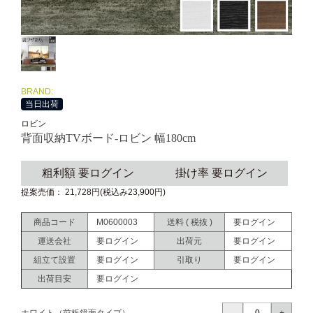
BRAND:
当日出荷
ロビン
背面収納TVボード-ロビン 幅180cm
粗利額 要ログイン
掛け率 要ログイン
提案売価： 21,728円(税込み23,900円)
商品コード
M0600003
送料 ( 税抜 )
要ログイン
運送会社
要ログイン
出荷元
要ログイン
組立て設置
要ログイン
引取り
要ログイン
出荷目安
要ログイン