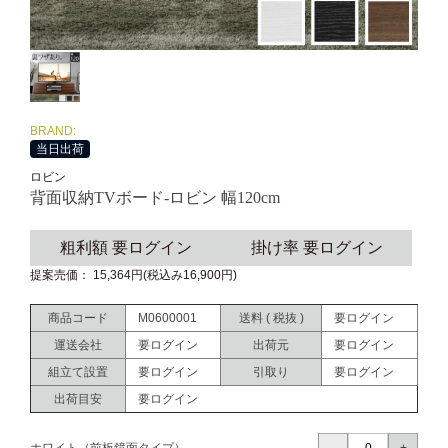
BRAND:
当日出荷
ロビン
背面収納TVボード-ロビン 幅120cm
粗利額 要ログイン
掛け率 要ログイン
提案売価： 15,364円(税込み16,900円)
商品コード
M0600001
送料 ( 税抜 )
要ログイン
運送会社
要ログイン
出荷元
要ログイン
組立て設置
要ログイン
引取り
要ログイン
出荷目安
要ログイン