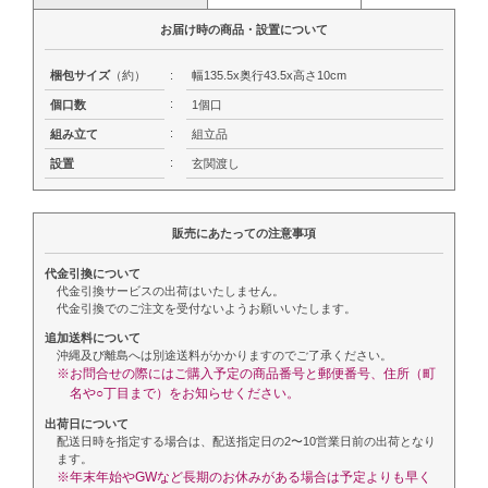
お届け時の商品・設置について
梱包サイズ
（約）
:
幅135.5x奥行43.5x高さ10cm
:
個口数
1個口
:
組み立て
組立品
:
設置
玄関渡し
販売にあたっての注意事項
代金引換について
代金引換サービスの出荷はいたしません。
代金引換でのご注文を受付ないようお願いいたします。
追加送料について
沖縄及び離島へは別途送料がかかりますのでご了承ください。
※お問合せの際にはご購入予定の商品番号と郵便番号、住所（町
名や○丁目まで）をお知らせください。
出荷日について
配送日時を指定する場合は、配送指定日の2〜10営業日前の出荷となり
ます。
※年末年始やGWなど長期のお休みがある場合は予定よりも早く