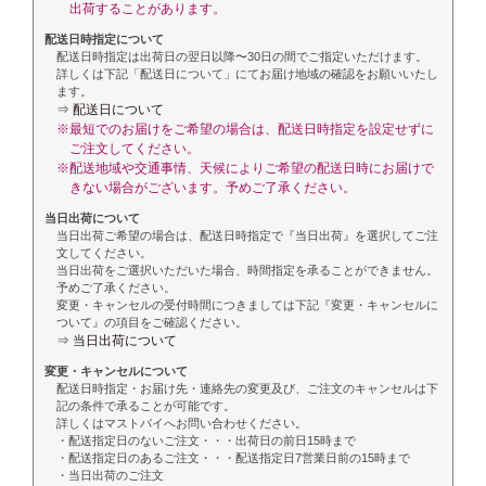
出荷することがあります。
配送日時指定について
配送日時指定は出荷日の翌日以降〜30日の間でご指定いただけます。
詳しくは下記「配送日について」にてお届け地域の確認をお願いいたし
ます。
⇒ 配送日について
※最短でのお届けをご希望の場合は、配送日時指定を設定せずに
ご注文してください。
※配送地域や交通事情、天候によりご希望の配送日時にお届けで
きない場合がございます。予めご了承ください。
当日出荷について
当日出荷ご希望の場合は、配送日時指定で『当日出荷』を選択してご注
文してください。
当日出荷をご選択いただいた場合、時間指定を承ることができません。
予めご了承ください。
変更・キャンセルの受付時間につきましては下記『変更・キャンセルに
ついて』の項目をご確認ください。
⇒ 当日出荷について
変更・キャンセルについて
配送日時指定・お届け先・連絡先の変更及び、ご注文のキャンセルは下
記の条件で承ることが可能です。
詳しくはマストバイへお問い合わせください。
・配送指定日のないご注文・・・出荷日の前日15時まで
・配送指定日のあるご注文・・・配送指定日7営業日前の15時まで
・当日出荷のご注文