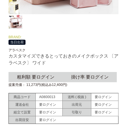
BRAND:
当日出荷
アラベスク
カスタマイズできるとっておきのメイクボックス 〔ア
ラベスク〕 ワイド
粗利額 要ログイン
掛け率 要ログイン
提案売価： 11,273円(税込み12,400円)
商品コード
A0800013
送料 ( 税抜 )
要ログイン
運送会社
要ログイン
出荷元
要ログイン
組立て設置
要ログイン
引取り
要ログイン
出荷目安
要ログイン