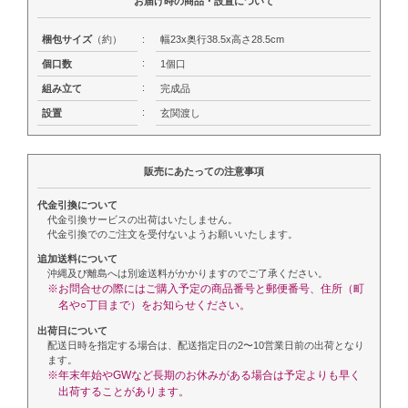
お届け時の商品・設置について
梱包サイズ
（約）
:
幅23x奥行38.5x高さ28.5cm
:
個口数
1個口
:
組み立て
完成品
:
設置
玄関渡し
販売にあたっての注意事項
代金引換について
代金引換サービスの出荷はいたしません。
代金引換でのご注文を受付ないようお願いいたします。
追加送料について
沖縄及び離島へは別途送料がかかりますのでご了承ください。
※お問合せの際にはご購入予定の商品番号と郵便番号、住所（町
名や○丁目まで）をお知らせください。
出荷日について
配送日時を指定する場合は、配送指定日の2〜10営業日前の出荷となり
ます。
※年末年始やGWなど長期のお休みがある場合は予定よりも早く
出荷することがあります。