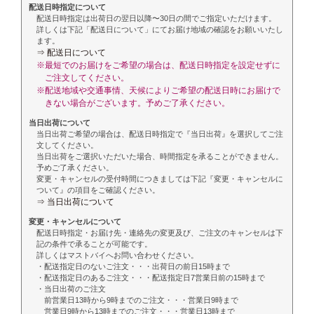
配送日時指定について
配送日時指定は出荷日の翌日以降〜30日の間でご指定いただけます。
詳しくは下記「配送日について」にてお届け地域の確認をお願いいたし
ます。
⇒ 配送日について
※最短でのお届けをご希望の場合は、配送日時指定を設定せずに
ご注文してください。
※配送地域や交通事情、天候によりご希望の配送日時にお届けで
きない場合がございます。予めご了承ください。
当日出荷について
当日出荷ご希望の場合は、配送日時指定で『当日出荷』を選択してご注
文してください。
当日出荷をご選択いただいた場合、時間指定を承ることができません。
予めご了承ください。
変更・キャンセルの受付時間につきましては下記『変更・キャンセルに
ついて』の項目をご確認ください。
⇒ 当日出荷について
変更・キャンセルについて
配送日時指定・お届け先・連絡先の変更及び、ご注文のキャンセルは下
記の条件で承ることが可能です。
詳しくはマストバイへお問い合わせください。
・配送指定日のないご注文・・・出荷日の前日15時まで
・配送指定日のあるご注文・・・配送指定日7営業日前の15時まで
・当日出荷のご注文
前営業日13時から9時までのご注文・・・営業日9時まで
営業日9時から13時までのご注文・・・営業日13時まで