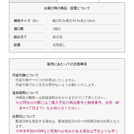
お届け時の商品・設置について
梱包サイズ
（約）
:
幅135.5x奥行43.5x高さ10cm
:
個口数
1個口
:
組み立て
組立品
:
設置
玄関渡し
販売にあたっての注意事項
代金引換について
代金引換サービスの出荷はいたしません。
代金引換でのご注文を受付ないようお願いいたします。
追加送料について
沖縄及び離島へは別途送料がかかりますのでご了承ください。
※お問合せの際にはご購入予定の商品番号と郵便番号、住所（町
名や○丁目まで）をお知らせください。
出荷日について
配送日時を指定する場合は、配送指定日の2〜10営業日前の出荷となり
ます。
※年末年始やGWなど長期のお休みがある場合は予定よりも早く