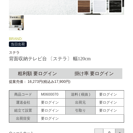
BRAND:
当日出荷
ステラ
背面収納テレビ台 〔ステラ〕 幅120cm
粗利額 要ログイン
掛け率 要ログイン
提案売価： 16,273円(税込み17,900円)
商品コード
M0600070
送料 ( 税抜 )
要ログイン
運送会社
要ログイン
出荷元
要ログイン
組立て設置
要ログイン
引取り
要ログイン
出荷目安
要ログイン