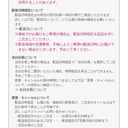
出荷することがあります。
配送日時指定について
配送日時指定は出荷日の翌日以降〜30日の間でご指定いただけます。
詳しくは下記「配送日について」にてお届け地域の確認をお願いいたし
ます。
⇒ 配送日について
※最短でのお届けをご希望の場合は、配送日時指定を設定せずに
ご注文してください。
※配送地域や交通事情、天候によりご希望の配送日時にお届けで
きない場合がございます。予めご了承ください。
当日出荷について
当日出荷ご希望の場合は、配送日時指定で『当日出荷』を選択してご注
文してください。
当日出荷をご選択いただいた場合、時間指定を承ることができません。
予めご了承ください。
変更・キャンセルの受付時間につきましては下記『変更・キャンセルに
ついて』の項目をご確認ください。
⇒ 当日出荷について
変更・キャンセルについて
配送日時指定・お届け先・連絡先の変更及び、ご注文のキャンセルは下
記の条件で承ることが可能です。
詳しくはマストバイへお問い合わせください。
・配送指定日のないご注文・・・出荷日の前日15時まで
・配送指定日のあるご注文・・・配送指定日7営業日前の15時まで
・当日出荷のご注文