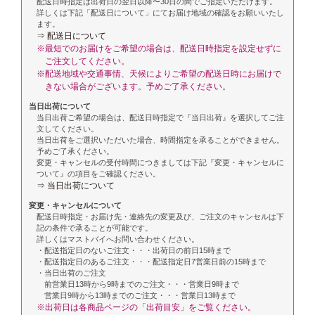
配送日時指定は出荷日の翌日以降〜30日の間でご指定いただけます。
詳しくは下記「配送日について」にてお届け地域の確認をお願いいたし
ます。
⇒ 配送日について
※最短でのお届けをご希望の場合は、配送日時指定を設定せずに
ご注文してください。
※配送地域や交通事情、天候によりご希望の配送日時にお届けで
きない場合がございます。予めご了承ください。
当日出荷について
当日出荷ご希望の場合は、配送日時指定で『当日出荷』を選択してご注
文してください。
当日出荷をご選択いただいた場合、時間指定を承ることができません。
予めご了承ください。
変更・キャンセルの受付時間につきましては下記『変更・キャンセルに
ついて』の項目をご確認ください。
⇒ 当日出荷について
変更・キャンセルについて
配送日時指定・お届け先・連絡先の変更及び、ご注文のキャンセルは下
記の条件で承ることが可能です。
詳しくはマストバイへお問い合わせください。
・配送指定日のないご注文・・・出荷日の前日15時まで
・配送指定日のあるご注文・・・配送指定日7営業日前の15時まで
・当日出荷のご注文
前営業日13時から9時までのご注文・・・営業日9時まで
営業日9時から13時までのご注文・・・営業日13時まで
※出荷日は各商品ページの「出荷目安」をご覧ください。