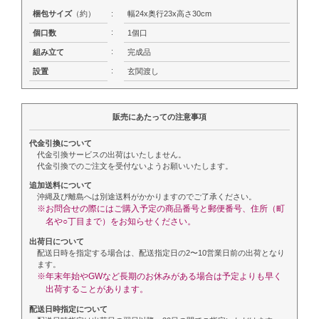
梱包サイズ
（約）
:
幅24x奥行23x高さ30cm
:
個口数
1個口
:
組み立て
完成品
:
設置
玄関渡し
販売にあたっての注意事項
代金引換について
代金引換サービスの出荷はいたしません。
代金引換でのご注文を受付ないようお願いいたします。
追加送料について
沖縄及び離島へは別途送料がかかりますのでご了承ください。
※お問合せの際にはご購入予定の商品番号と郵便番号、住所（町
名や○丁目まで）をお知らせください。
出荷日について
配送日時を指定する場合は、配送指定日の2〜10営業日前の出荷となり
ます。
※年末年始やGWなど長期のお休みがある場合は予定よりも早く
出荷することがあります。
配送日時指定について