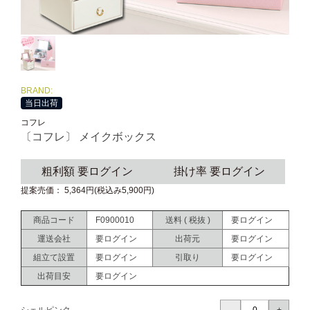
BRAND:
当日出荷
コフレ
〔コフレ〕 メイクボックス
粗利額 要ログイン
掛け率 要ログイン
提案売価： 5,364円(税込み5,900円)
商品コード
F0900010
送料 ( 税抜 )
要ログイン
運送会社
要ログイン
出荷元
要ログイン
組立て設置
要ログイン
引取り
要ログイン
出荷目安
要ログイン